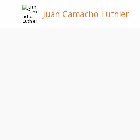
Skip
Juan Camacho Luthier
to
content