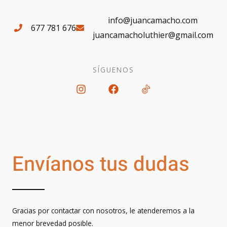
info@juancamacho.com
677 781 676
juancamacholuthier@gmail.com
SÍGUENOS
I
F
n
a
s
c
t
e
a
b
g
o
r
o
Envíanos tus dudas
a
k
m
Gracias por contactar con nosotros, le atenderemos a la
menor brevedad posible.