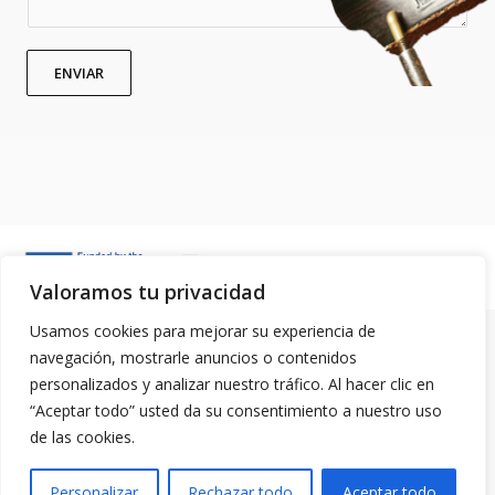
ENVIAR
Valoramos tu privacidad
Usamos cookies para mejorar su experiencia de
Copyright © 2026 Juan Camacho Luthier | Todos los derechos reservados
navegación, mostrarle anuncios o contenidos
I
F
personalizados y analizar nuestro tráfico. Al hacer clic en
n
a
“Aceptar todo” usted da su consentimiento a nuestro uso
s
c
de las cookies.
t
e
AVISO LEGAL
POLÍTICA DE COOKIES
POLÍTICA DE DATOS
a
b
Personalizar
Rechazar todo
Aceptar todo